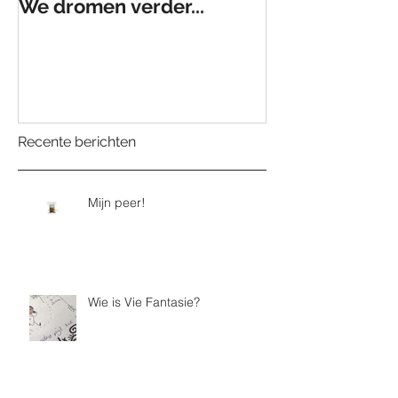
We dromen verder...
De Droomfabr
Recente berichten
Mijn peer!
Wie is Vie Fantasie?