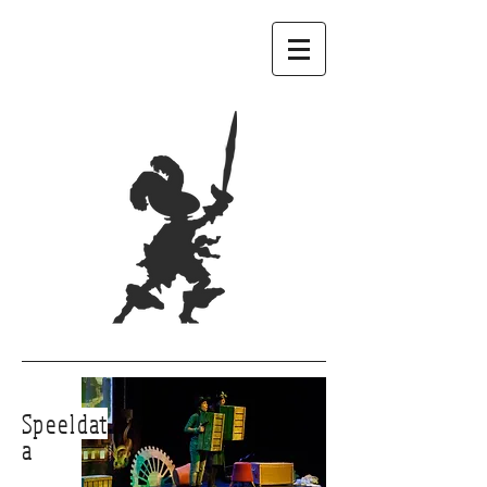
Speeldat
a